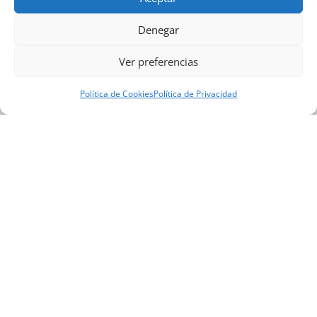
Denegar
3
Ver preferencias
Política de Cookies
Política de Privacidad
El Centro
FORMACIÓN DAUTE es una empresa dedicada a la
formación profesional ocupacional y formación
profesional para el empleo, estando especializados
en las actividades de la formación en la rama
agraria, siendo nuestros principal cliente el Servicio